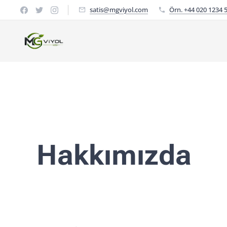
satis@mgviyol.com
Örn. +44 020 1234 
Hakkımızda