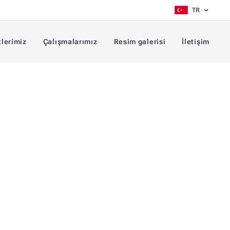
TR
lerimiz
Çalışmalarımız
Resim galerisi
İletişim