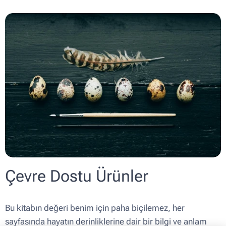
Çevre Dostu Ürünler
Bu kitabın değeri benim için paha biçilemez, her
sayfasında hayatın derinliklerine dair bir bilgi ve anlam